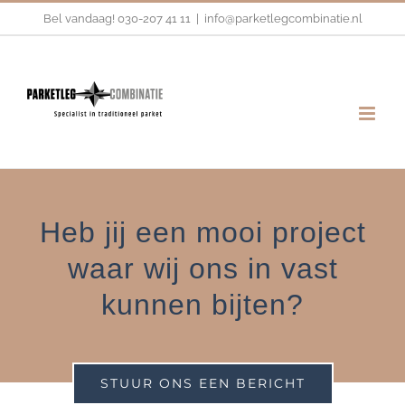
Ga
Bel vandaag!
030-207 41 11
|
info@parketlegcombinatie.nl
naar
inhoud
Heb jij een mooi project
waar wij ons in vast
kunnen bijten?
STUUR ONS EEN BERICHT