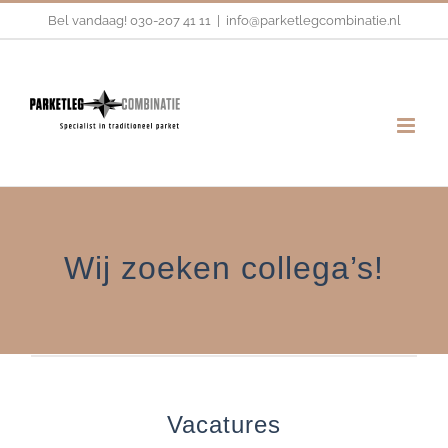
Ga
Bel vandaag!
030-207 41 11
|
info@parketlegcombinatie.nl
naar
inhoud
Wij zoeken collega’s!
Vacatures